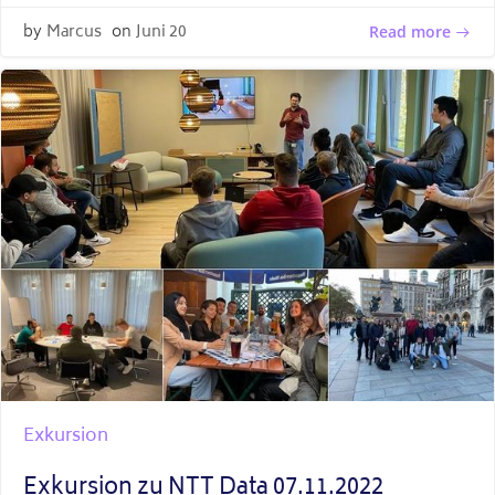
by
Marcus
on
Juni 20
Read more
Exkursion
Exkursion zu NTT Data 07.11.2022