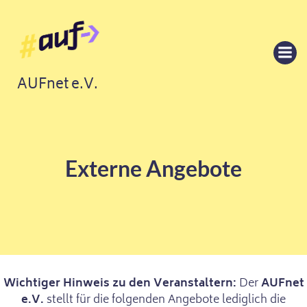
Springe
zum
Inhalt
AUFnet e.V.
Externe Angebote
Wichtiger Hinweis zu den Veranstaltern:
Der
AUFnet
e.V.
stellt für die folgenden Angebote lediglich die