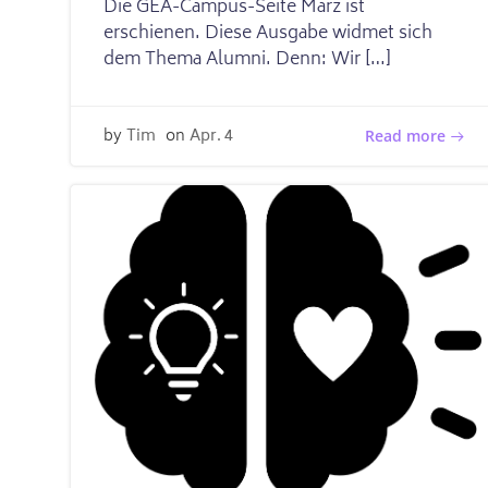
Die GEA-Campus-Seite März ist
erschienen. Diese Ausgabe widmet sich
dem Thema Alumni. Denn: Wir […]
by
Tim
on
Apr. 4
Read more